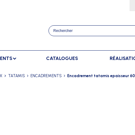
MENTS
CATALOGUES
RÉALISATI
ATHLÉTISME
BANCS
SPORTS RAQUETT
UX
TATAMIS
ENCADREMENTS
Encadrement tatamis epaisseur 
OURSES
BANCS DE TOUCHE
BADMINTON
AFFICHAGE
TRAINEMENT
BANCS DE TOUCHE ELITE
TENNIS
AFFICHAGE EXTÉRIEUR
ANCERS
BANCS SUÉDOIS
AFFICHAGE INTÉRIEUR
AUTS
AFFICHAGE MANUEL