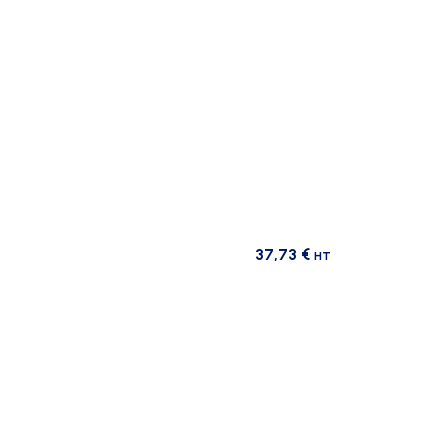
37,73
€
HT