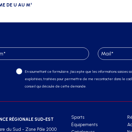
E DE U AU M²
En soumettant ce formulaire, j’accepte que les informations saisies soi
exploitées, traitées pour permettre de me recontacter dans le cadr
conseil qui découle de cette demande.
Sports
Ré
NCE RÉGIONALE SUD-EST
Équipements
Ac
re du Sud - Zone Pôle 2000