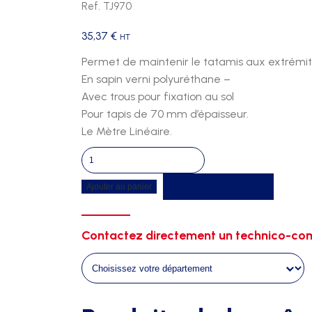
Ref. TJ970
35,37
€
HT
Permet de maintenir le tatamis aux extrémi
En sapin verni polyuréthane –
Avec trous pour fixation au sol
Pour tapis de 70 mm d’épaisseur.
Le Mètre Linéaire.
quantité
de
Recevoir un devis
Ajouter au panier
Encadrement
tatamis
epaisseur
Contactez directement un technico-com
60mm