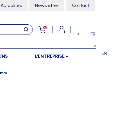
Actualités
Newsletter
Contact
0
FR
EN
ONS
L'ENTREPRISE
E
RANGEMENTS
SPORTS SALLE
60mm
ARMOIRES
ARTS MARTIAUX
SÉPARATIONS
CHARIOTS
DANSE
SÉPARATIONS EXTÉRIEURES
RÂTELIERS
ESCALADE
SÉPARATIONS INTÉRIEURES
GYMNASTIQUE