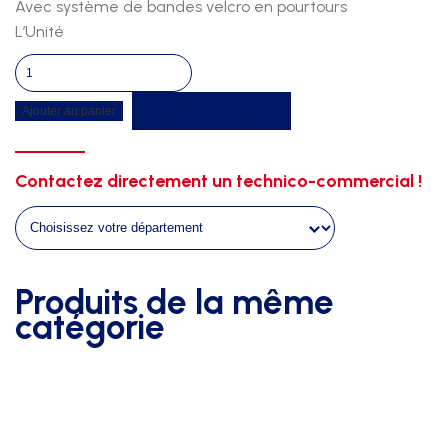
Avec système de bandes velcro en pourtours
L’Unité
quantité
de
Recevoir un devis
Ajouter au panier
Piste
d'evolution
gymnique
Contactez directement un technico-commercial !
12m00
x
1m00
x
4cm
Produits de la même
catégorie