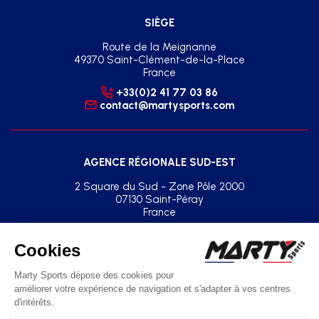
SIÈGE
Route de la Meignanne
49370 Saint-Clément-de-la-Place
France
+33(0)2 41 77 03 86
contact@martysports.com
AGENCE RÉGIONALE SUD-EST
2 Square du Sud - Zone Pôle 2000
07130 Saint-Péray
France
+33(0)2 41 77 03 86
agence.sud.est@martysports.com