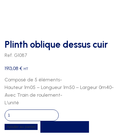
Plinth oblique dessus cuir
Ref. G1087
1913,08
€
HT
Composé de 5 éléments-
Hauteur 1m05 – Longueur 1m50 – Largeur 0m40-
Avec Train de roulement-
L’unité
quantité
de
Recevoir un devis
Ajouter au panier
Plinth
oblique