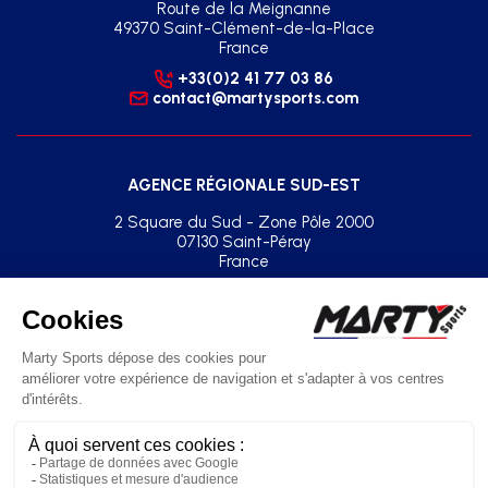
Route de la Meignanne
49370 Saint-Clément-de-la-Place
France
+33(0)2 41 77 03 86
contact@martysports.com
AGENCE RÉGIONALE SUD-EST
2 Square du Sud - Zone Pôle 2000
07130 Saint-Péray
France
+33(0)2 41 77 03 86
agence.sud.est@martysports.com