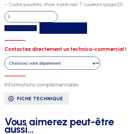
– Cadre poudrés, choix à préciser 7 couleurs (page22)
quantité
de
Recevoir un devis
Ajouter au panier
Abri
a
materiel
Contactez directement un technico-commercial !
en
aluminium
sans
roue
Informations complémentaires
FICHE TECHNIQUE
Vous aimerez peut-être
aussi…