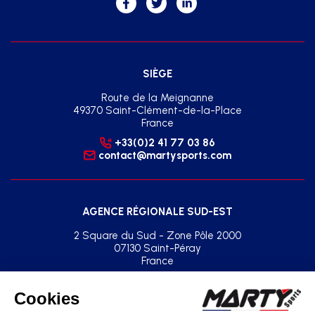
SIÈGE
Route de la Meignanne
49370 Saint-Clément-de-la-Place
France
+33(0)2 41 77 03 86
contact@martysports.com
AGENCE RÉGIONALE SUD-EST
2 Square du Sud - Zone Pôle 2000
07130 Saint-Péray
France
+33(0)2 41 77 03 86
agence.sud.est@martysports.com