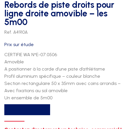
Rebords de piste droits pour
ligne droite amovible – les
5m00
Ref. A4910A
Prix sur étude
CERTIFIE WA N°E-07.0506
Amovible
A positionner à la corde d’une piste d’athlétisme
Profil aluminium spécifique – couleur blanche
Section rectangulaire 50 x 35mm avec coins arrondis –
Avec fixations au sol amovible
Un ensemble de 5m00
quantité
Recevoir un devis
de
Rebords