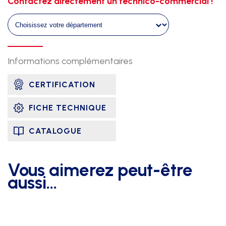
de
Contactez directement un technico-commercial !
piste
droits
pour
ligne
Informations complémentaires
droite
amovible
CERTIFICATION
-
les
FICHE TECHNIQUE
5m00
CATALOGUE
Vous aimerez peut-être
aussi…