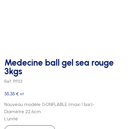
Medecine ball gel sea rouge
3kgs
Ref. PP113
35,35
€
HT
Nouveau modèle GONFLABLE (maxi 1 bar)-
Diamètre 22.6cm
L’unité
quantité