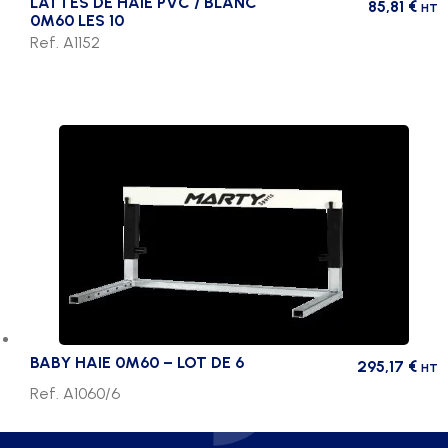
LATTES DE HAIE PVC / BLANC
85,81
€
HT
0M60 LES 10
Ref. A1152
BABY HAIE 0M60 – LOT DE 6
295,17
€
HT
Ref. A1060/6