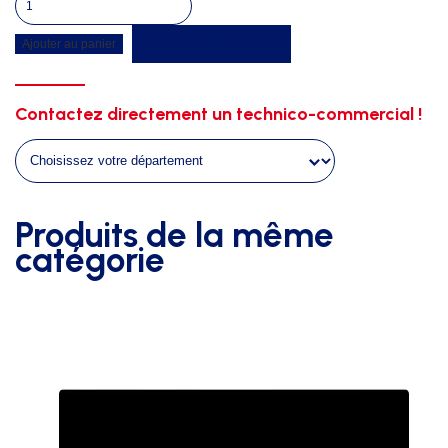
de
Recevoir un devis
Ajouter au panier
Medecine
ball
gel
Contactez directement un technico-commercial !
sea
rouge
3kgs
Produits de la même
catégorie