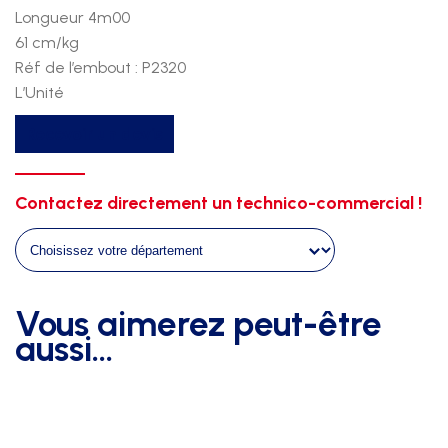
Longueur 4m00
61 cm/kg
Réf de l’embout : P2320
L’Unité
quantité
Recevoir un devis
de
Perche
nordic
Contactez directement un technico-commercial !
plus
4,00
-
61
Vous aimerez peut-être
aussi…