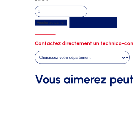
quantité
de
Recevoir un devis
Ajouter au panier
Caillebotis
hauteur
6m00
Contactez directement un technico-com
x
4m00
pieds
fixes
Vous aimerez peut