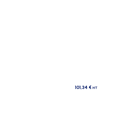
101,34
€
HT