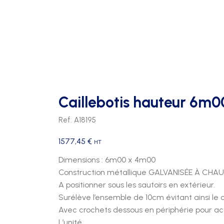
FOOTBALL
PATÈRES
TRIBUNES 2 RANGS
FOOTBALL US
PORTE PAQUETS
TRIBUNES 3 RANGS
HAND BALL
TRIBUNES 4 RANGS
HOCKEY
RUGBY
Caillebotis hauteur 6m0
VOLLEY
Ref. A18195
1577,45
€
HT
Dimensions : 6m00 x 4m00
Construction métallique GALVANISÉE À CHAU
A positionner sous les sautoirs en extérieur.
Surélève l’ensemble de 10cm évitant ainsi le c
Avec crochets dessous en périphérie pour a
L’unité