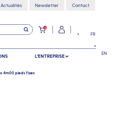
Actualités
Newsletter
Contact
0
FR
EN
ONS
L'ENTREPRISE
E
RANGEMENTS
SPORTS SALLE
 x 4m00 pieds fixes
ARMOIRES
ARTS MARTIAUX
SÉPARATIONS
CHARIOTS
DANSE
SÉPARATIONS EXTÉRIEURES
RÂTELIERS
ESCALADE
SÉPARATIONS INTÉRIEURES
GYMNASTIQUE