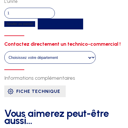
L’unité
quantité
de
Recevoir un devis
Ajouter au panier
Sautoir
perche
flexy
Contactez directement un technico-commercial !
2
monobloc
Informations complémentaires
FICHE TECHNIQUE
Vous aimerez peut-être
aussi…