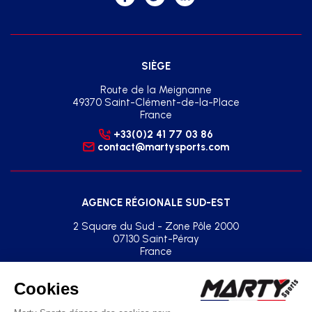
SIÈGE
Route de la Meignanne
49370 Saint-Clément-de-la-Place
France
+33(0)2 41 77 03 86
contact@martysports.com
AGENCE RÉGIONALE SUD-EST
2 Square du Sud - Zone Pôle 2000
07130 Saint-Péray
France
+33(0)2 41 77 03 86
agence.sud.est@martysports.com