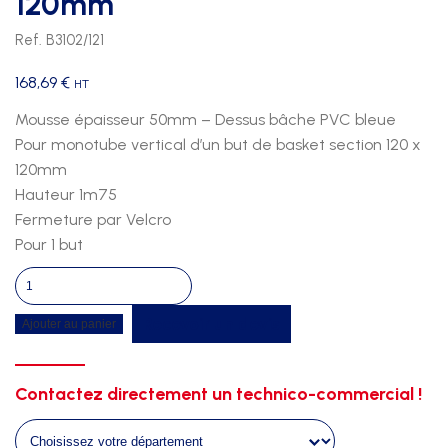
120mm
Ref. B3102/121
168,69
€
HT
Mousse épaisseur 50mm – Dessus bâche PVC bleue
Pour monotube vertical d’un but de basket section 120 x
120mm
Hauteur 1m75
Fermeture par Velcro
Pour 1 but
quantité
de
Recevoir un devis
Ajouter au panier
Protection
poteau
basket
Contactez directement un technico-commercial !
ht
1m75