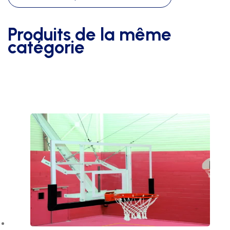
-
pour
section
Produits de la même
120
catégorie
x
120mm