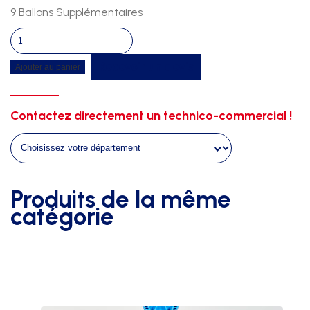
9 Ballons Supplémentaires
quantité
de
Recevoir un devis
Ajouter au panier
Kit
balai/ballon
-
Contactez directement un technico-commercial !
initiation
jeune
36'
-
lot
Produits de la même
de
catégorie
18
**offre**