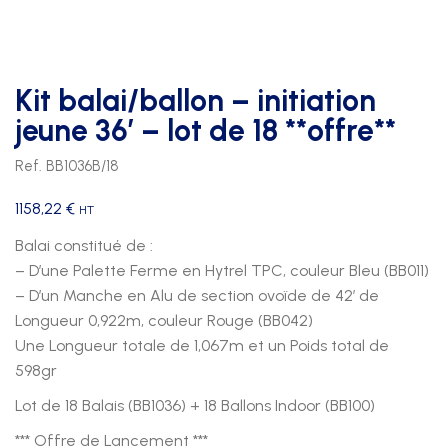
Kit balai/ballon – initiation
jeune 36′ – lot de 18 **offre**
Ref. BB1036B/18
1158,22
€
HT
Balai constitué de :
– D’une Palette Ferme en Hytrel TPC, couleur Bleu (BB011)
– D’un Manche en Alu de section ovoïde de 42′ de
Longueur 0,922m, couleur Rouge (BB042)
Une Longueur totale de 1,067m et un Poids total de
598gr
Lot de 18 Balais (BB1036) + 18 Ballons Indoor (BB100)
*** Offre de Lancement ***