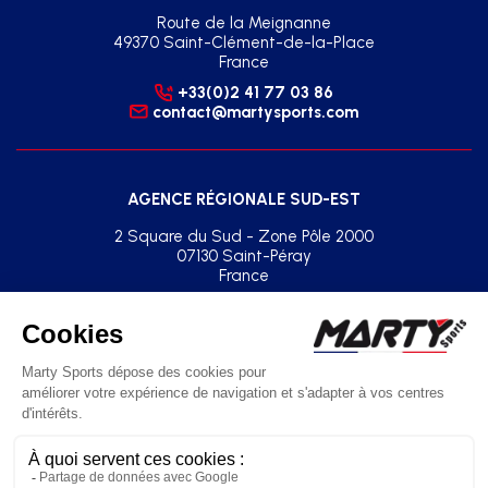
Route de la Meignanne
49370 Saint-Clément-de-la-Place
France
+33(0)2 41 77 03 86
contact@martysports.com
AGENCE RÉGIONALE SUD-EST
2 Square du Sud - Zone Pôle 2000
07130 Saint-Péray
France
+33(0)2 41 77 03 86
agence.sud.est@martysports.com