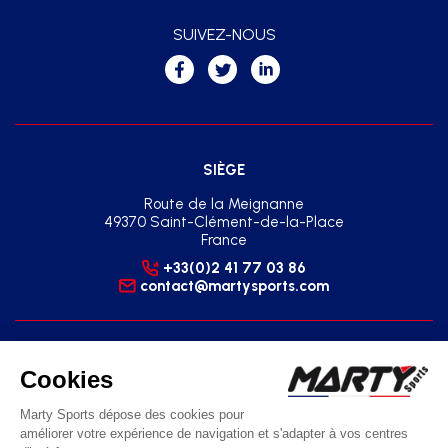
SUIVEZ-NOUS
SIÈGE
Route de la Meignanne
49370 Saint-Clément-de-la-Place
France
+33(0)2 41 77 03 86
contact@martysports.com
AGENCE RÉGIONALE SUD-EST
2 Square du Sud - Zone Pôle 2000
07130 Saint-Péray
France