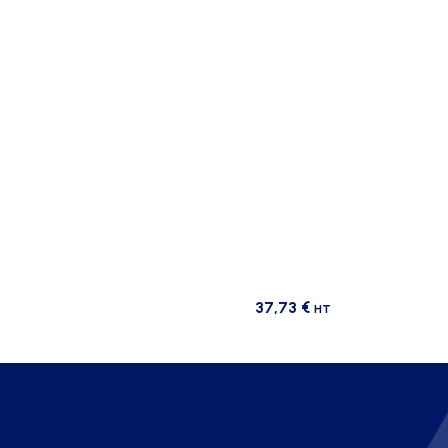
37,73
€
HT