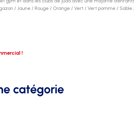
te et gym et dans les clubs de judo avec une majorité d’enfant
rt gazon / Jaune / Rouge / Orange / Vert / Vert pomme / Sable /
mercial !
me catégorie