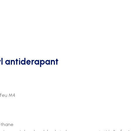
AFFICHAGE PUBLICITAIRE
l antiderapant
 feu M4
éthane