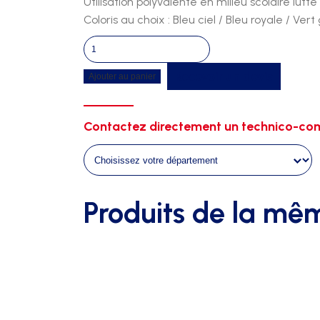
Utilisation polyvalente en milieu scolaire lut
Coloris au choix : Bleu ciel / Bleu royale / Ve
quantité
de
Recevoir un devis
Ajouter au panier
Tatamis
club
50mm
Contactez directement un technico-com
vinyl
antiderapant
Produits de la mê