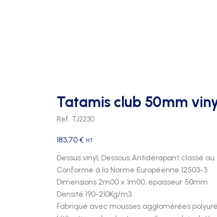
FOOTBALL
PATÈRES
TRIBUNES 2 RANGS
FOOTBALL US
PORTE PAQUETS
TRIBUNES 3 RANGS
HAND BALL
TRIBUNES 4 RANGS
HOCKEY
RUGBY
Tatamis club 50mm viny
VOLLEY
Ref. TJ2230
183,70
€
HT
Dessus vinyl, Dessous Antidérapant classé au
Conforme à la Norme Européenne 12503-3
Dimensions 2m00 x 1m00, épaisseur 50mm
Densité 190-210Kg/m3
Fabriqué avec mousses agglomérées polyur