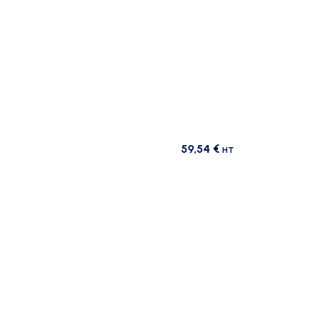
59,54
€
HT