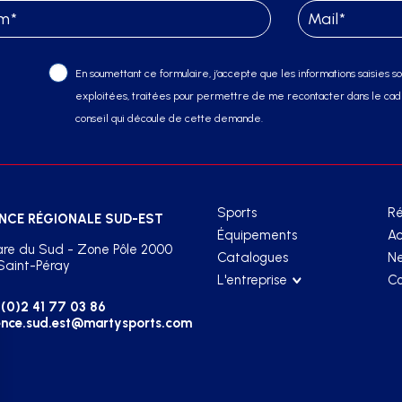
En soumettant ce formulaire, j’accepte que les informations saisies soi
exploitées, traitées pour permettre de me recontacter dans le cadr
conseil qui découle de cette demande.
Sports
Ré
NCE RÉGIONALE SUD-EST
Équipements
Ac
re du Sud - Zone Pôle 2000
Catalogues
Ne
Saint-Péray
L'entreprise
Co
(0)2 41 77 03 86
nce.sud.est@martysports.com