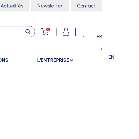
Actualités
Newsletter
Contact
0
FR
EN
ONS
L'ENTREPRISE
E
RANGEMENTS
SPORTS SALLE
ARMOIRES
ARTS MARTIAUX
SÉPARATIONS
CHARIOTS
DANSE
SÉPARATIONS EXTÉRIEURES
RÂTELIERS
ESCALADE
SÉPARATIONS INTÉRIEURES
GYMNASTIQUE