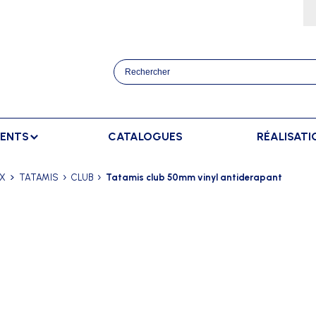
MENTS
CATALOGUES
RÉALISATI
ATHLÉTISME
BANCS
SPORTS RAQUETT
UX
TATAMIS
CLUB
Tatamis club 50mm vinyl antiderapant
OURSES
BANCS DE TOUCHE
BADMINTON
AFFICHAGE
TRAINEMENT
BANCS DE TOUCHE ELITE
TENNIS
AFFICHAGE EXTÉRIEUR
ANCERS
BANCS SUÉDOIS
AFFICHAGE INTÉRIEUR
AUTS
AFFICHAGE MANUEL