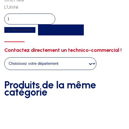
L’Unité
quantité
de
Recevoir un devis
Ajouter au panier
Tatamis
competition
50mm
Contactez directement un technico-commercial !
vinyl
nu
Produits de la même
catégorie