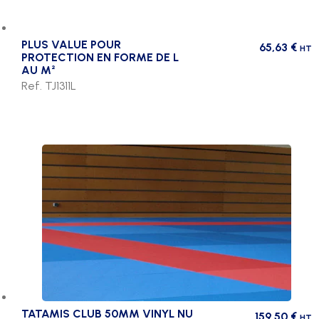
PLUS VALUE POUR
65,63
€
HT
PROTECTION EN FORME DE L
AU M²
Ref. TJ1311L
TATAMIS CLUB 50MM VINYL NU
159,50
€
HT