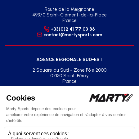
Route de la Meignanne
49370 Saint-Clément-de-la-Place
France
+33(0)2 41 77 03 86
contact@martysports.com
AGENCE RÉGIONALE SUD-EST
2 Square du Sud - Zone Pôle 2000
07130 Saint-Péray
France
+33(0)2 41 77 03 86
agence.sud.est@martysports.com