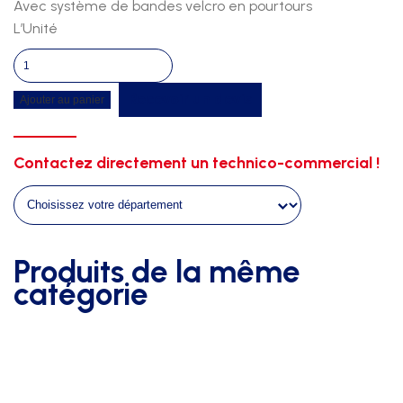
Avec système de bandes velcro en pourtours
L’Unité
quantité
de
Recevoir un devis
Ajouter au panier
Chemin
de
gymnastique
Contactez directement un technico-commercial !
12m
x
2m
x
4cm
Produits de la même
catégorie