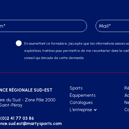
En soumettant ce formulaire, j’accepte que les informations saisies soi
exploitées, traitées pour permettre de me recontacter dans le cadr
conseil qui découle de cette demande.
Sports
Ré
NCE RÉGIONALE SUD-EST
Équipements
Ac
re du Sud - Zone Pôle 2000
Catalogues
Ne
Saint-Péray
L'entreprise
Co
(0)2 41 77 03 86
nce.sud.est@martysports.com