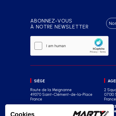
ABONNEZ-VOUS
À NOTRE NEWSLETTER
SIÈGE
AGE
Route de la Meignanne
2 Squa
49370 Saint-Clément-de-la-Place
07130 
France
France
+33(0)2 41 77 03 86
+33
contact@martysports.com
age