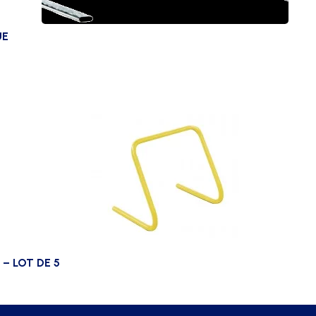
UE
– LOT DE 5