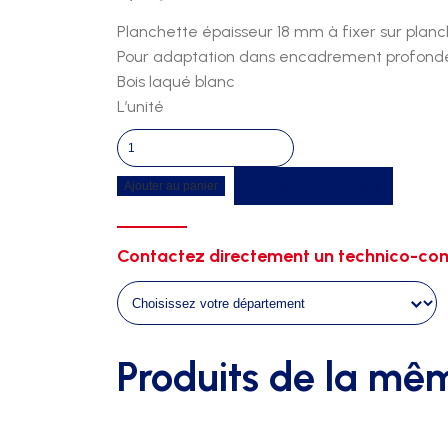
Planchette épaisseur 18 mm à fixer sur plan
Pour adaptation dans encadrement profon
Bois laqué blanc
L’unité
quantité
de
Recevoir un devis
Ajouter au panier
Compensation
largeur
planche
Contactez directement un technico-com
d'appel
18mm
Produits de la mê