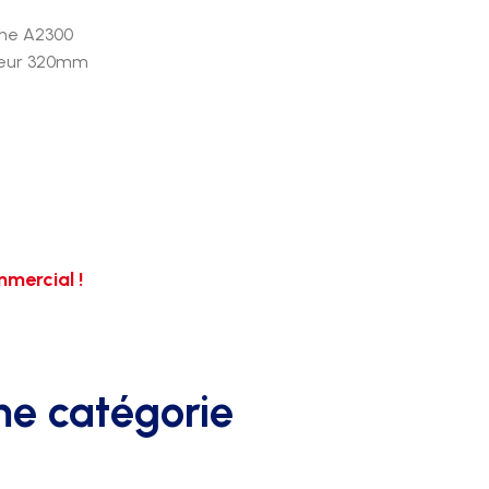
che A2300
deur 320mm
mercial !
me catégorie