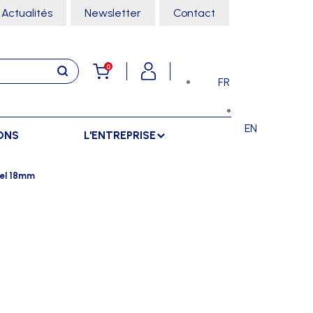
Actualités
Newsletter
Contact
0
FR
EN
ONS
L'ENTREPRISE
E
RANGEMENTS
SPORTS SALLE
pel 18mm
ARMOIRES
ARTS MARTIAUX
SÉPARATIONS
CHARIOTS
DANSE
SÉPARATIONS EXTÉRIEURES
RÂTELIERS
ESCALADE
SÉPARATIONS INTÉRIEURES
GYMNASTIQUE