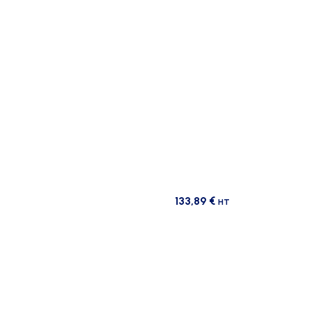
133,89
€
HT